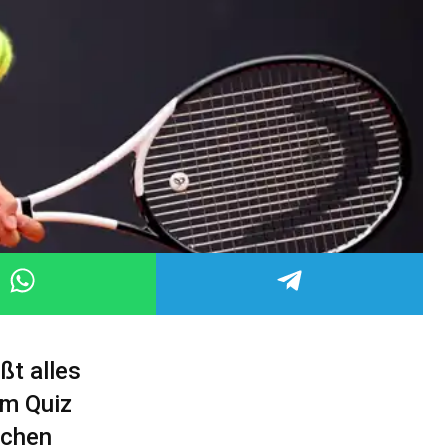
ßt alles
em Quiz
schen