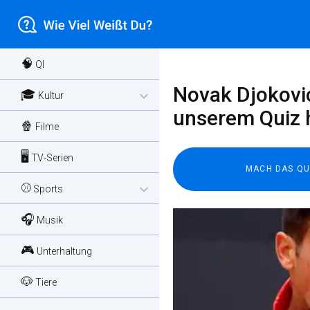
🧠
QI
Novak Djokovic
🎓
expand_more
Kultur
unserem Quiz 
🍿
Filme
🖥️
TV-Serien
⚾
expand_more
Sports
🎧
Musik
🎮
Unterhaltung
🐶
Tiere