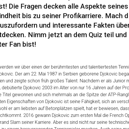
ist! Die Fragen decken alle Aspekte seine
indheit bis zu seiner Profikarriere. Mach d
rauszufordern und interessante Fakten übe
decken. Nimm jetzt an dem Quiz teil und
er Fan bist!
rden wir über einen der berühmtesten und talentiertesten Tenni
okovic. Der am 22. Mai 1987 in Serbien geborene Djokovic bega
len und zeigte schon früh großes Talent. Nachdem er als Junior 
 debütierte Djokovic 2003 im Alter von nur 16 Jahren auf der Pro
e Titel gewonnen und sich mehrmals an die Spitze der ATP-Rangli
en Eigenschaften von Djokovic ist seine Fähigkeit, sich an vers
l er am liebsten auf Betonplätzen spielt, hat er bewiesen, dass
echtkommt. 2016 gewann Djokovic zum ersten Mal die French O
rand Slam seiner Karriere. Aber es sind nicht nur seine technisch