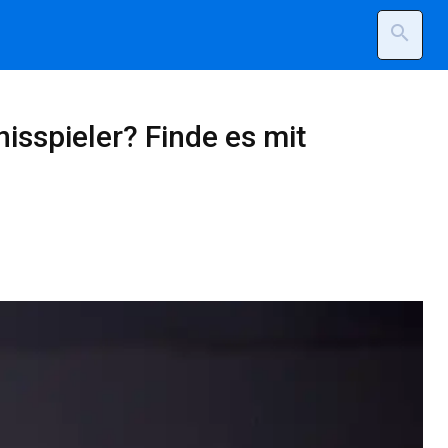
search
isspieler? Finde es mit