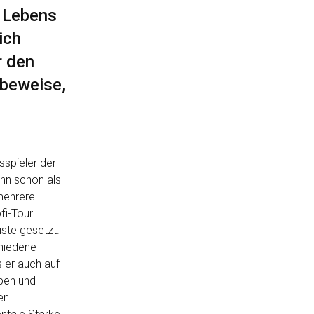
s Lebens
ich
r den
 beweise,
sspieler der
nn schon als
mehrere
fi-Tour.
ste gesetzt.
chiedene
 er auch auf
pen und
en