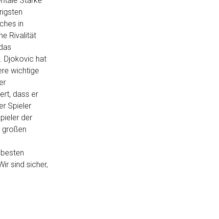
ntale Stärke
rigsten
ches in
e Rivalität
 das
. Djokovic hat
ere wichtige
er
ert, dass er
er Spieler
pieler der
n großen
 besten
ir sind sicher,