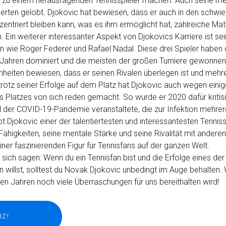
ic zu einem herausragenden Tennisspieler machen. Auch seine me
rten gelobt. Djokovic hat bewiesen, dass er auch in den schwie
ntriert bleiben kann, was es ihm ermöglicht hat, zahlreiche Mat
in weiterer interessanter Aspekt von Djokovics Karriere ist sein
n wie Roger Federer und Rafael Nadal. Diese drei Spieler haben
n Jahren dominiert und die meisten der großen Turniere gewonnen
nheiten bewiesen, dass er seinen Rivalen überlegen ist und mehr
otz seiner Erfolge auf dem Platz hat Djokovic auch wegen einig
 Platzes von sich reden gemacht. So wurde er 2020 dafür kritisi
d der COVID-19-Pandemie veranstaltete, die zur Infektion mehrer
eibt Djokovic einer der talentiertesten und interessantesten Tenniss
Fähigkeiten, seine mentale Stärke und seine Rivalität mit andere
ner faszinierenden Figur für Tennisfans auf der ganzen Welt.
ch sagen: Wenn du ein Tennisfan bist und die Erfolge eines der
n willst, solltest du Novak Djokovic unbedingt im Auge behalten. W
n Jahren noch viele Überraschungen für uns bereithalten wird!