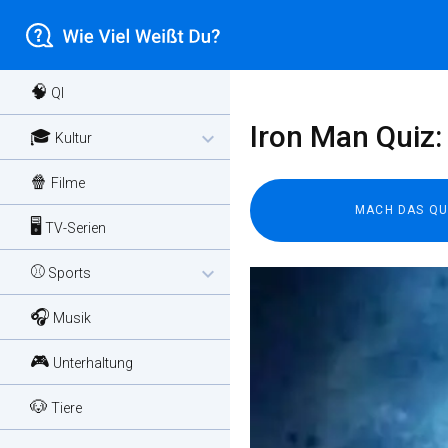
🧠
QI
Iron Man Quiz:
🎓
expand_more
Kultur
🍿
Filme
🖥️
TV-Serien
⚾
expand_more
Sports
🎧
Musik
🎮
Unterhaltung
🐶
Tiere