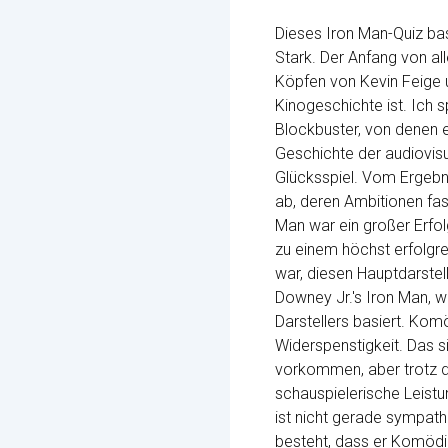
Dieses Iron Man-Quiz bas
Stark. Der Anfang von al
Köpfen von Kevin Feige u
Kinogeschichte ist. Ich 
Blockbuster, von denen ei
Geschichte der audiovisu
Glücksspiel. Vom Ergebn
ab, deren Ambitionen fas
Man war ein großer Erfol
zu einem höchst erfolgre
war, diesen Hauptdarste
Downey Jr.'s Iron Man, we
Darstellers basiert. Kom
Widerspenstigkeit. Das s
vorkommen, aber trotz de
schauspielerische Leistu
ist nicht gerade sympath
besteht, dass er Komödie