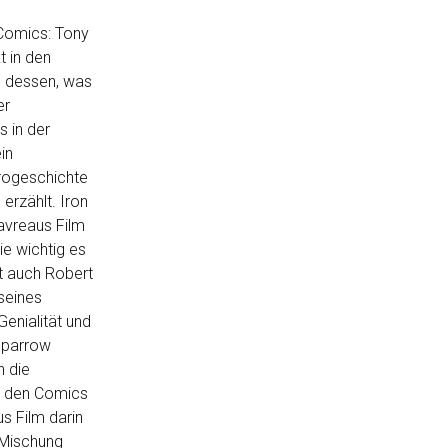
 Comics: Tony
t in den
g dessen, was
er
s in der
in
krogeschichte
erzählt. Iron
avreaus Film
ie wichtig es
t auch Robert
 seines
Genialität und
 Sparrow
n die
us den Comics
s Film darin
 Mischung