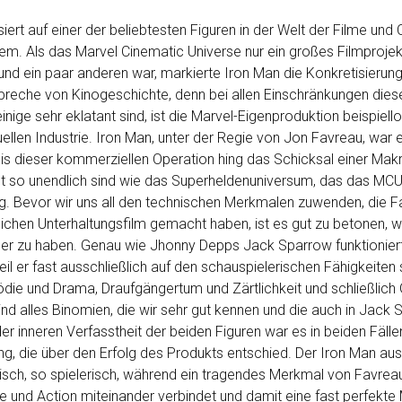
iert auf einer der beliebtesten Figuren in der Welt der Filme und
lem. Als das Marvel Cinematic Universe nur ein großes Filmprojek
nd ein paar anderen war, markierte Iron Man die Konkretisierun
spreche von Kinogeschichte, denn bei allen Einschränkungen dies
nige sehr eklatant sind, ist die Marvel-Eigenproduktion beispiello
ellen Industrie. Iron Man, unter der Regie von Jon Favreau, war e
is dieser kommerziellen Operation hing das Schicksal einer Ma
t so unendlich sind wie das Superheldenuniversum, das das MCU 
g. Bevor wir uns all den technischen Merkmalen zuwenden, die F
ichen Unterhaltungsfilm gemacht haben, ist es gut zu betonen, w
ller zu haben. Genau wie Jhonny Depps Jack Sparrow funktionier
il er fast ausschließlich auf den schauspielerischen Fähigkeiten
ödie und Drama, Draufgängertum und Zärtlichkeit und schließlich 
ind alles Binomien, die wir sehr gut kennen und die auch in Jack
r inneren Verfasstheit der beiden Figuren war es in beiden Fälle
ng, die über den Erfolg des Produkts entschied. Der Iron Man a
isch, so spielerisch, während ein tragendes Merkmal von Favreau
 und Action miteinander verbindet und damit eine fast perfekte