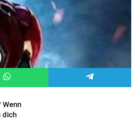
k? Wenn
u dich