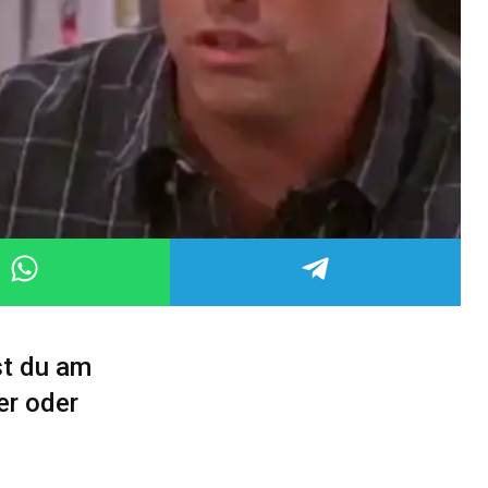
st du am
er oder