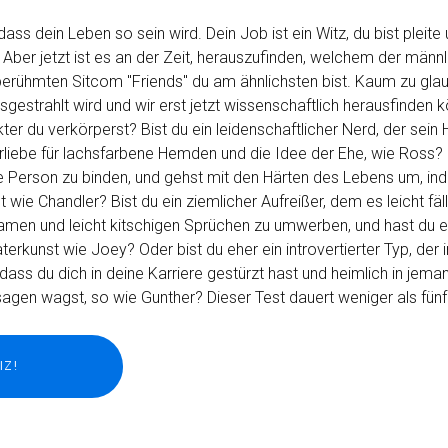
ass dein Leben so sein wird. Dein Job ist ein Witz, du bist pleite
 Aber jetzt ist es an der Zeit, herauszufinden, welchem der männ
berühmten Sitcom "Friends" du am ähnlichsten bist. Kaum zu glau
gestrahlt wird und wir erst jetzt wissenschaftlich herausfinden 
er du verkörperst? Bist du ein leidenschaftlicher Nerd, der sein 
orliebe für lachsfarbene Hemden und die Idee der Ehe, wie Ross?
he Person zu binden, und gehst mit den Härten des Lebens um, in
 wie Chandler? Bist du ein ziemlicher Aufreißer, dem es leicht fäl
amen und leicht kitschigen Sprüchen zu umwerben, und hast du e
terkunst wie Joey? Oder bist du eher ein introvertierter Typ, der 
o dass du dich in deine Karriere gestürzt hast und heimlich in jema
 sagen wagst, so wie Gunther? Dieser Test dauert weniger als fünf