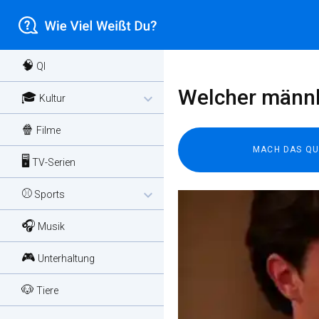
🧠
QI
Welcher männli
🎓
expand_more
Kultur
🍿
Filme
🖥️
TV-Serien
⚾
expand_more
Sports
🎧
Musik
🎮
Unterhaltung
🐶
Tiere