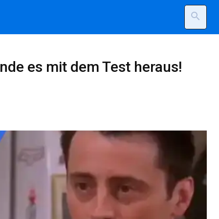
search
inde es mit dem Test heraus!