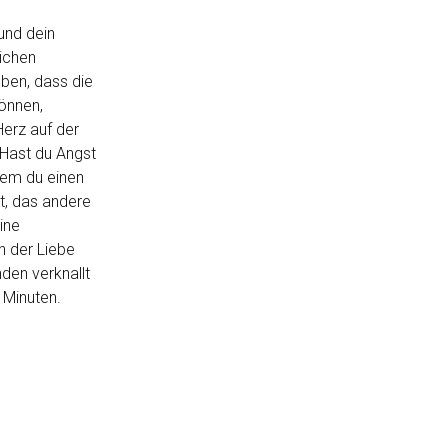
 und dein
lichen
ben, dass die
können,
Herz auf der
 Hast du Angst
dem du einen
lt, das andere
ine
in der Liebe
nden verknallt
 Minuten.